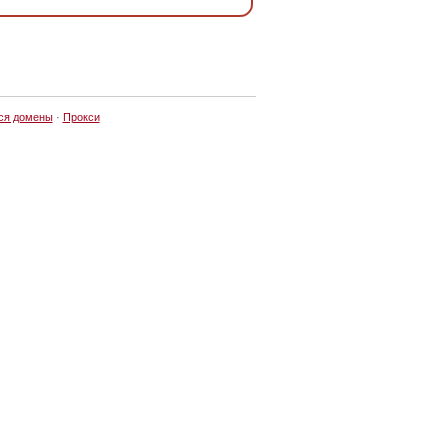
ся домены
·
Прокси