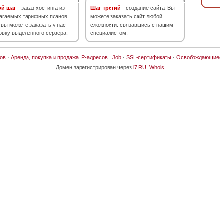
ой шаг
- заказ хостинга из
Шаг третий
- создание сайта. Вы
агаемых тарифных планов.
можете заказать сайт любой
 вы можете заказать у нас
сложности, связавшись с нашим
овку выделенного сервера.
специалистом.
ов
·
Аренда, покупка и продажа IP-адресов
·
Job
·
SSL-сертификаты
·
Освобождающие
Домен зарегистрирован через
i7.RU
.
Whois