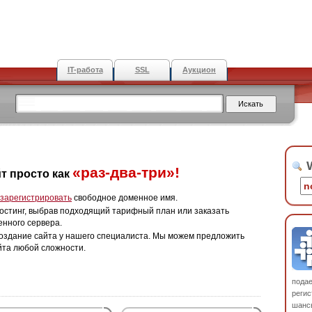
IT-работа
SSL
Аукцион
W
«раз-два-три»!
т просто как
зарегистрировать
свободное доменное имя.
остинг, выбрав подходящий тарифный план или заказать
енного сервера.
оздание сайта у нашего специалиста. Мы можем предложить
йта любой сложности.
пода
регис
шанс