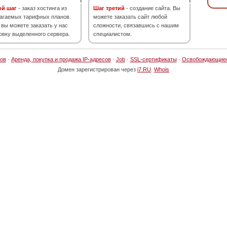
ой шаг
- заказ хостинга из
Шаг третий
- создание сайта. Вы
агаемых тарифных планов.
можете заказать сайт любой
 вы можете заказать у нас
сложности, связавшись с нашим
овку выделенного сервера.
специалистом.
ов
·
Аренда, покупка и продажа IP-адресов
·
Job
·
SSL-сертификаты
·
Освобождающие
Домен зарегистрирован через
i7.RU
.
Whois