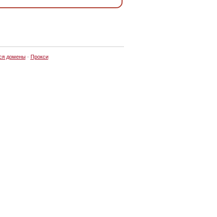
ся домены
·
Прокси