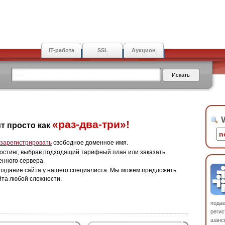
IT-работа
SSL
Аукцион
W
«раз-два-три»!
т просто как
зарегистрировать
свободное доменное имя.
остинг, выбрав подходящий тарифный план или заказать
енного сервера.
оздание сайта у нашего специалиста. Мы можем предложить
йта любой сложности.
пода
регис
шанс