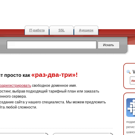
IT-работа
SSL
Аукцион
W
«раз-два-три»!
т просто как
зарегистрировать
свободное доменное имя.
остинг, выбрав подходящий тарифный план или заказать
енного сервера.
оздание сайта у нашего специалиста. Мы можем предложить
йта любой сложности.
пода
регис
шанс