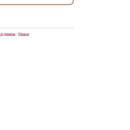
ся домены
·
Прокси