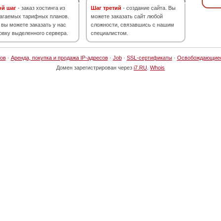
ой шаг
- заказ хостинга из
Шаг третий
- создание сайта. Вы
агаемых тарифных планов.
можете заказать сайт любой
 вы можете заказать у нас
сложности, связавшись с нашим
овку выделенного сервера.
специалистом.
ов
·
Аренда, покупка и продажа IP-адресов
·
Job
·
SSL-сертификаты
·
Освобождающие
Домен зарегистрирован через
i7.RU
.
Whois