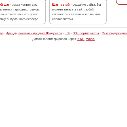
ой шаг
- заказ хостинга из
Шаг третий
- создание сайта. Вы
агаемых тарифных планов.
можете заказать сайт любой
 вы можете заказать у нас
сложности, связавшись с нашим
овку выделенного сервера.
специалистом.
ов
·
Аренда, покупка и продажа IP-адресов
·
Job
·
SSL-сертификаты
·
Освобождающие
Домен зарегистрирован через
i7.RU
.
Whois