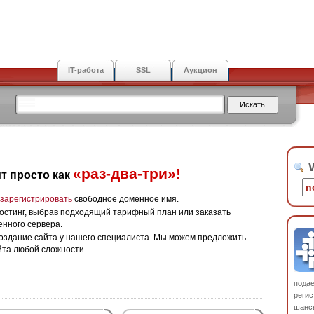
IT-работа
SSL
Аукцион
W
«раз-два-три»!
т просто как
зарегистрировать
свободное доменное имя.
остинг, выбрав подходящий тарифный план или заказать
енного сервера.
оздание сайта у нашего специалиста. Мы можем предложить
йта любой сложности.
пода
регис
шанс