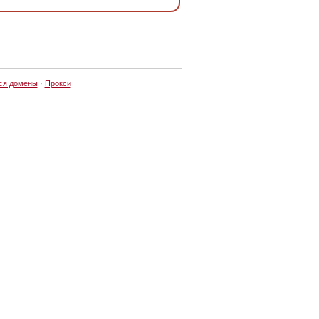
ся домены
·
Прокси