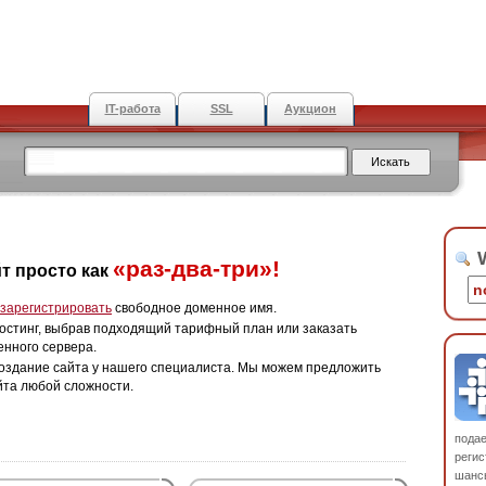
IT-работа
SSL
Аукцион
W
«раз-два-три»!
т просто как
зарегистрировать
свободное доменное имя.
остинг, выбрав подходящий тарифный план или заказать
енного сервера.
оздание сайта у нашего специалиста. Мы можем предложить
йта любой сложности.
пода
регис
шанс