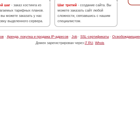
ой шаг
- заказ хостинга из
Шаг третий
- создание сайта. Вы
агаемых тарифных планов.
можете заказать сайт любой
 вы можете заказать у нас
сложности, связавшись с нашим
овку выделенного сервера.
специалистом.
ов
·
Аренда, покупка и продажа IP-адресов
·
Job
·
SSL-сертификаты
·
Освобождающие
Домен зарегистрирован через
i7.RU
.
Whois