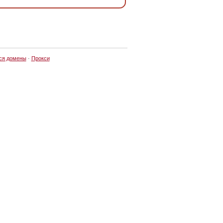
ся домены
·
Прокси