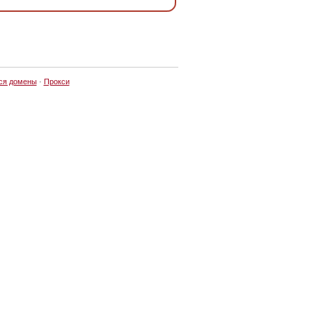
ся домены
·
Прокси