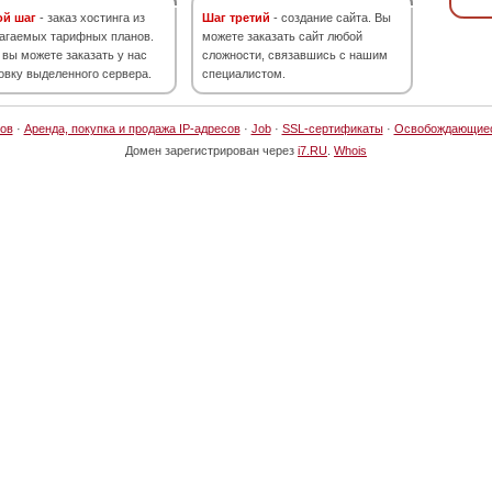
ой шаг
- заказ хостинга из
Шаг третий
- создание сайта. Вы
агаемых тарифных планов.
можете заказать сайт любой
 вы можете заказать у нас
сложности, связавшись с нашим
овку выделенного сервера.
специалистом.
ов
·
Аренда, покупка и продажа IP-адресов
·
Job
·
SSL-сертификаты
·
Освобождающие
Домен зарегистрирован через
i7.RU
.
Whois