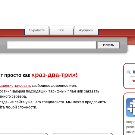
IT-работа
SSL
Аукцион
W
«раз-два-три»!
т просто как
зарегистрировать
свободное доменное имя.
остинг, выбрав подходящий тарифный план или заказать
енного сервера.
оздание сайта у нашего специалиста. Мы можем предложить
йта любой сложности.
пода
регис
шанс