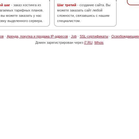
ой шаг
- заказ хостинга из
Шаг третий
- создание сайта. Вы
агаемых тарифных планов.
можете заказать сайт любой
 вы можете заказать у нас
сложности, связавшись с нашим
овку выделенного сервера.
специалистом.
ов
·
Аренда, покупка и продажа IP-адресов
·
Job
·
SSL-сертификаты
·
Освобождающие
Домен зарегистрирован через
i7.RU
.
Whois