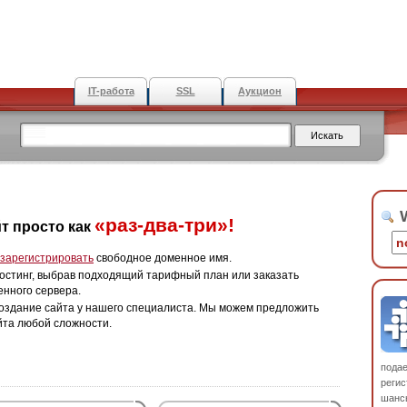
IT-работа
SSL
Аукцион
W
«раз-два-три»!
т просто как
зарегистрировать
свободное доменное имя.
остинг, выбрав подходящий тарифный план или заказать
енного сервера.
оздание сайта у нашего специалиста. Мы можем предложить
йта любой сложности.
пода
регис
шанс