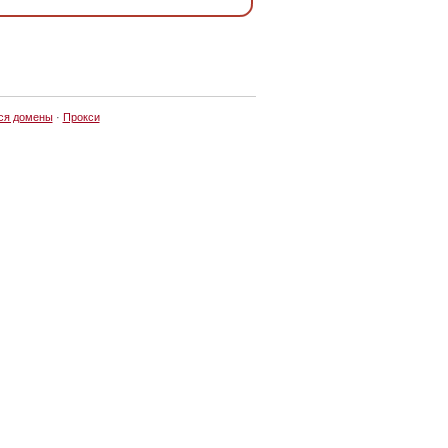
ся домены
·
Прокси