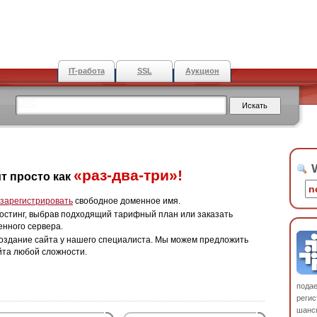
IT-работа
SSL
Аукцион
W
«раз-два-три»!
т просто как
зарегистрировать
свободное доменное имя.
остинг, выбрав подходящий тарифный план или заказать
енного сервера.
оздание сайта у нашего специалиста. Мы можем предложить
йта любой сложности.
пода
регис
шанс