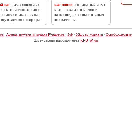
ой шаг
- заказ хостинга из
Шаг третий
- создание сайта. Вы
агаемых тарифных планов.
можете заказать сайт любой
 вы можете заказать у нас
сложности, связавшись с нашим
овку выделенного сервера.
специалистом.
ов
·
Аренда, покупка и продажа IP-адресов
·
Job
·
SSL-сертификаты
·
Освобождающие
Домен зарегистрирован через
i7.RU
.
Whois