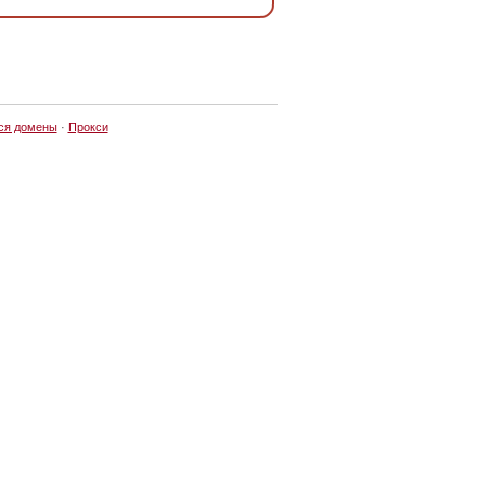
ся домены
·
Прокси