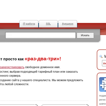
IT-работа
SSL
Аукцион
W
«раз-два-три»!
т просто как
зарегистрировать
свободное доменное имя.
остинг, выбрав подходящий тарифный план или заказать
енного сервера.
оздание сайта у нашего специалиста. Мы можем предложить
йта любой сложности.
пода
регис
шанс