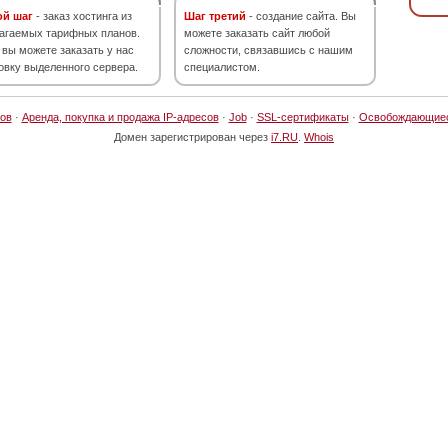
ой шаг
- заказ хостинга из
Шаг третий
- создание сайта. Вы
агаемых тарифных планов.
можете заказать сайт любой
 вы можете заказать у нас
сложности, связавшись с нашим
овку выделенного сервера.
специалистом.
ов
·
Аренда, покупка и продажа IP-адресов
·
Job
·
SSL-сертификаты
·
Освобождающие
Домен зарегистрирован через
i7.RU
.
Whois