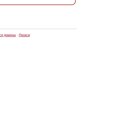
ся домены
·
Прокси